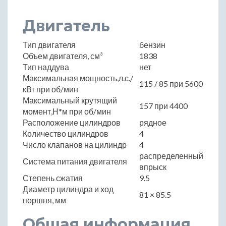
Двигатель
Тип двигателя
бензин
Объем двигателя, см³
1838
Тип наддува
нет
Максимальная мощность,л.с./
115 / 85 при 5600
кВт при об/мин
Максимальный крутящий
157 при 4400
момент,Н*м при об/мин
Расположение цилиндров
рядное
Количество цилиндров
4
Число клапанов на цилиндр
4
распределенный
Система питания двигателя
впрыск
Степень сжатия
9.5
Диаметр цилиндра и ход
81 × 85.5
поршня, мм
Общая информация