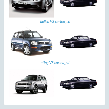
kelisa VS carina_ed
oting VS carina_ed