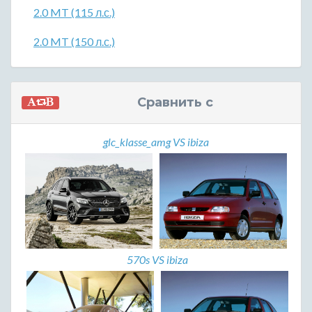
2.0 MT (115 л.с.)
2.0 MT (150 л.с.)
Сравнить с
glc_klasse_amg VS ibiza
570s VS ibiza