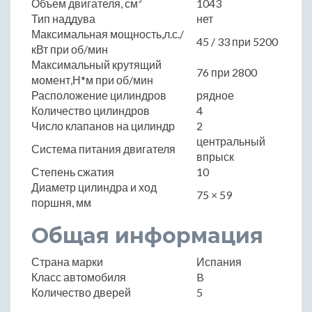
Объем двигателя, см³
1043
Тип наддува
нет
Максимальная мощность,л.с./
45 / 33 при 5200
кВт при об/мин
Максимальный крутящий
76 при 2800
момент,Н*м при об/мин
Расположение цилиндров
рядное
Количество цилиндров
4
Число клапанов на цилиндр
2
центральный
Система питания двигателя
впрыск
Степень сжатия
10
Диаметр цилиндра и ход
75 × 59
поршня, мм
Общая информация
Страна марки
Испания
Класс автомобиля
B
Количество дверей
5