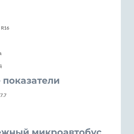
/ R16
а
й
 показатели
 7.7
адежный микроавтобус