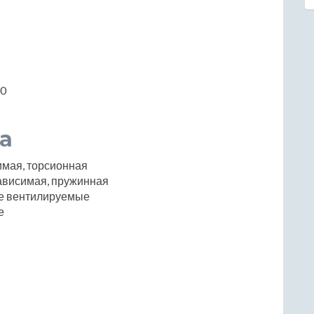
00
а
имая, торсионная
ависимая, пружинная
е вентилируемые
е