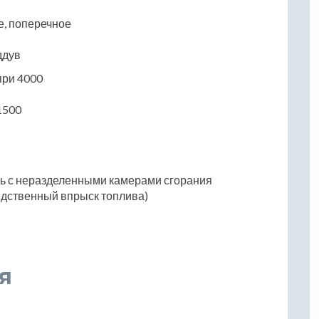
е, поперечное
ддув
 при 4000
1500
ль с неразделенными камерами сгорания
едственный впрыск топлива)
я