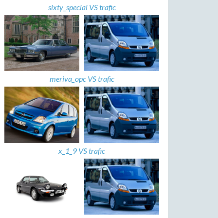
sixty_special VS trafic
meriva_opc VS trafic
x_1_9 VS trafic