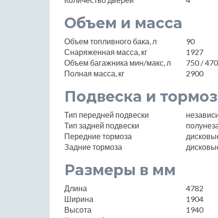
Объем и масса
Объем топливного бака, л
90
Снаряженная масса, кг
1927
Объем багажника мин/макс, л
750 / 47
Полная масса, кг
2900
Подвеска и тормоз
Тип передней подвески
независ
Тип задней подвески
полунез
Передние тормоза
дисковы
Задние тормоза
дисковы
Размеры в мм
Длина
4782
Ширина
1904
Высота
1940