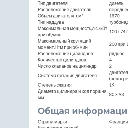
Тип двигателя
дизель
Расположение двигателя
передне
Объем двигателя, см³
1870
Тип наддува
турбона
Максимальная мощность,л.с./кВт
100 / 74
при об/мин
Максимальный крутящий
200 при 
момент,Н*м при об/мин
Расположение цилиндров
рядное
Количество цилиндров
4
Число клапанов на цилиндр
2
двигате
Система питания двигателя
(непоср
Степень сжатия
19
Диаметр цилиндра и ход поршня,
80 × 93
мм
Общая информаци
Страна марки
Франция
Количество дверей
4