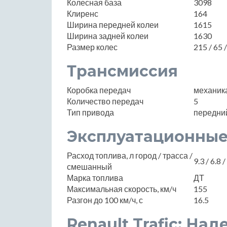
Колесная база
3098
Клиренс
164
Ширина передней колеи
1615
Ширина задней колеи
1630
Размер колес
215 / 65 
Трансмиссия
Коробка передач
механик
Количество передач
5
Тип привода
передни
Эксплуатационные
Расход топлива, л город / трасса /
9.3 / 6.8 /
смешанный
Марка топлива
ДТ
Максимальная скорость, км/ч
155
Разгон до 100 км/ч, с
16.5
Renault Trafic: Н