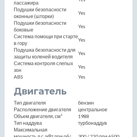
пассажира
Подушки безопасности
Yes
оконные (шторки)
Подушки безопасности
Yes
боковые
Система помощи при старте
Yes
в гору
Подушка безопасности для
Yes
защиты коленей водителя
Система контроля слепых
Yes
зон
ABS
Yes
Двигатель
Тип двигателя
бензин
Расположение двигателя
центральное
Объем двигателя, см³
1988
Тип наддува
турбонаддув
Максимальная
мощность,л.с./кВт при об/
300 / 220 при 6500