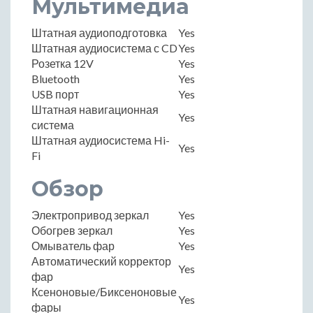
Мультимедиа
Штатная аудиоподготовка
Yes
Штатная аудиосистема с CD
Yes
Розетка 12V
Yes
Bluetooth
Yes
USB порт
Yes
Штатная навигационная
Yes
система
Штатная аудиосистема Hi-
Yes
Fi
Обзор
Электропривод зеркал
Yes
Обогрев зеркал
Yes
Омыватель фар
Yes
Автоматический корректор
Yes
фар
Ксеноновые/Биксеноновые
Yes
фары