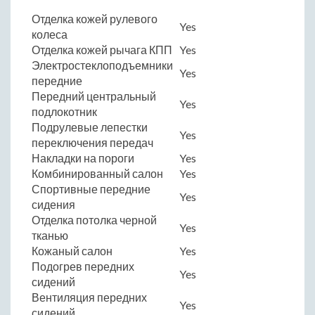
Отделка кожей рулевого
Yes
колеса
Отделка кожей рычага КПП
Yes
Электростеклоподъемники
Yes
передние
Передний центральный
Yes
подлокотник
Подрулевые лепестки
Yes
переключения передач
Накладки на пороги
Yes
Комбинированный салон
Yes
Спортивные передние
Yes
сидения
Отделка потолка черной
Yes
тканью
Кожаный салон
Yes
Подогрев передних
Yes
сидений
Вентиляция передних
Yes
сидений