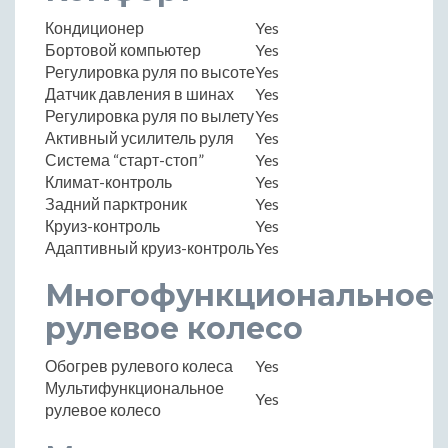
Кондиционер
Yes
Бортовой компьютер
Yes
Регулировка руля по высоте
Yes
Датчик давления в шинах
Yes
Регулировка руля по вылету
Yes
Активный усилитель руля
Yes
Система “старт-стоп”
Yes
Климат-контроль
Yes
Задний парктроник
Yes
Круиз-контроль
Yes
Адаптивный круиз-контроль
Yes
Многофункциональное
рулевое колесо
Обогрев рулевого колеса
Yes
Мультифункциональное
Yes
рулевое колесо