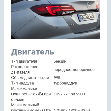
Двигатель
Тип двигателя
бензин
Расположение
переднее, поперечное
двигателя
Объем двигателя, см³
998
Тип наддува
турбонаддув
Максимальная
мощность,л.с./кВт при
105 / 77 при 5500
об/мин
Максимальный
крутящий момент,Н*м
170 при 1800 – 4250