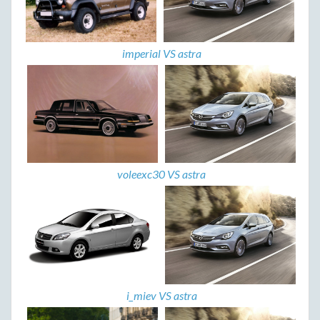
imperial VS astra
voleexc30 VS astra
i_miev VS astra