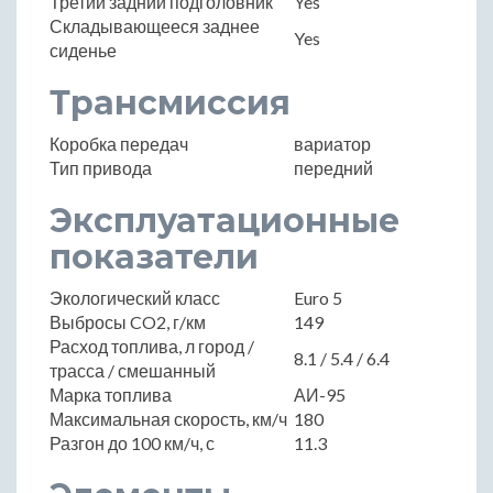
Третий задний подголовник
Yes
Складывающееся заднее
Yes
сиденье
Трансмиссия
Коробка передач
вариатор
Тип привода
передний
Эксплуатационные
показатели
Экологический класс
Euro 5
Выбросы CO2, г/км
149
Расход топлива, л город /
8.1 / 5.4 / 6.4
трасса / смешанный
Марка топлива
АИ-95
Максимальная скорость, км/ч
180
Разгон до 100 км/ч, с
11.3