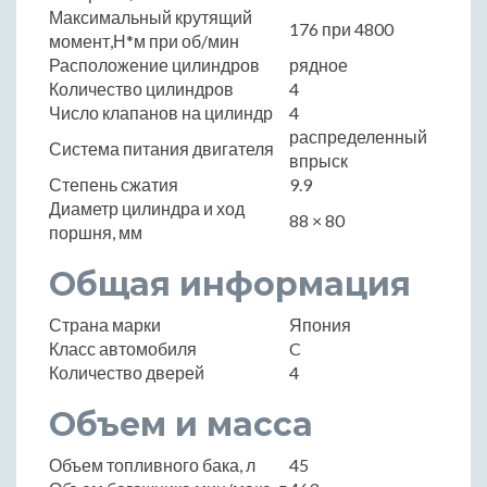
Максимальный крутящий
176 при 4800
момент,Н*м при об/мин
Расположение цилиндров
рядное
Количество цилиндров
4
Число клапанов на цилиндр
4
распределенный
Система питания двигателя
впрыск
Степень сжатия
9.9
Диаметр цилиндра и ход
88 × 80
поршня, мм
Общая информация
Страна марки
Япония
Класс автомобиля
C
Количество дверей
4
Объем и масса
Объем топливного бака, л
45