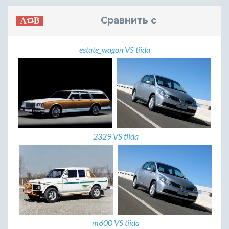
Сравнить с
estate_wagon VS tiida
2329 VS tiida
m600 VS tiida