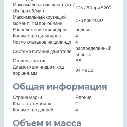
Максимальная мощность,л.с./
126 / 93 при 5200
кВт при об/мин
Максимальный крутящий
173 при 4000
момент,Н*м при об/мин
Расположение цилиндров
рядное
Количество цилиндров
4
Число клапанов на цилиндр
4
распределенный
Система питания двигателя
впрыск
Степень сжатия
9.5
Диаметр цилиндра и ход
84 × 81.1
поршня, мм
Общая информация
Страна марки
Япония
Класс автомобиля
C
Количество дверей
4
Объем и масса