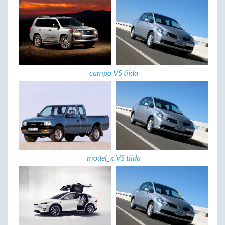
campo VS tiida
model_x VS tiida