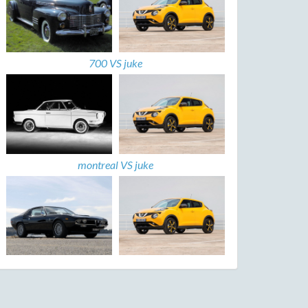
700 VS juke
montreal VS juke