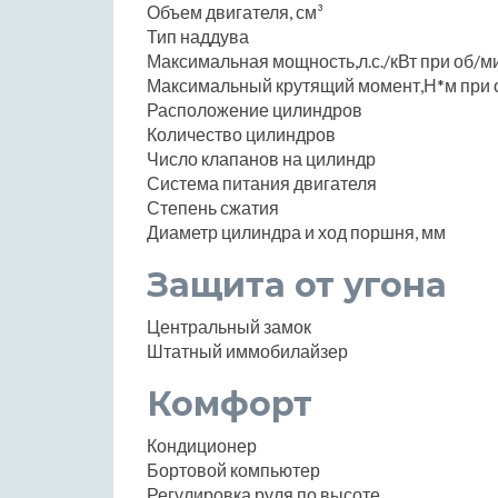
Объем двигателя, см³
Тип наддува
Максимальная мощность,л.с./кВт при об/м
Максимальный крутящий момент,Н*м при 
Расположение цилиндров
Количество цилиндров
Число клапанов на цилиндр
Система питания двигателя
Степень сжатия
Диаметр цилиндра и ход поршня, мм
Защита от угона
Центральный замок
Штатный иммобилайзер
Комфорт
Кондиционер
Бортовой компьютер
Регулировка руля по высоте