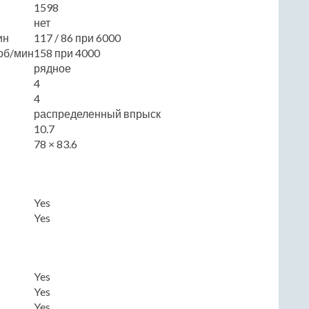
1598
нет
ин
117 / 86 при 6000
об/мин
158 при 4000
рядное
4
4
распределенный впрыск
10.7
78 × 83.6
Yes
Yes
Yes
Yes
Yes