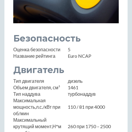
Безопасность
Оценка безопасности
5
Название рейтинга
Euro NCAP
Двигатель
Тип двигателя
дизель
Объем двигателя, см³
1461
Тип наддува
турбонаддув
Максимальная
мощность,л.с./кВт при
110 / 81 при 4000
об/мин
Максимальный
крутящий момент,Н*м
260 при 1750 – 2500