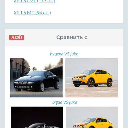
XE 1.6 CVT (117 л.с.)
XE 1.6 MT (94 л.с.)
Сравнить с
hyuena VS juke
bigua VS juke