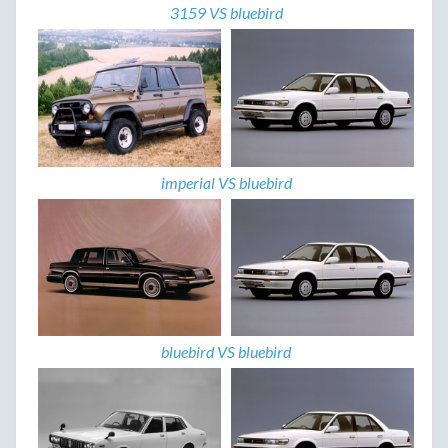
3159 VS bluebird
imperial VS bluebird
bluebird VS bluebird