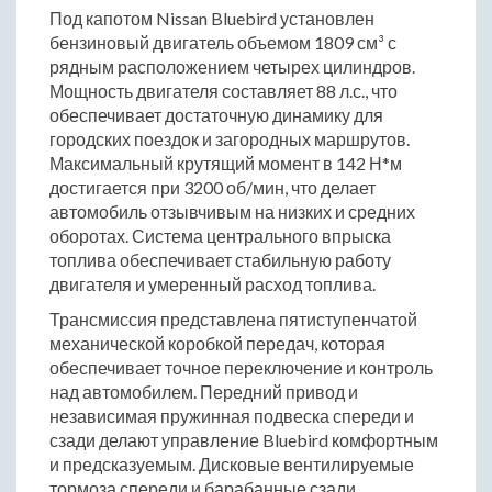
Под капотом Nissan Bluebird установлен
бензиновый двигатель объемом 1809 см³ с
рядным расположением четырех цилиндров.
Мощность двигателя составляет 88 л.с., что
обеспечивает достаточную динамику для
городских поездок и загородных маршрутов.
Максимальный крутящий момент в 142 Н*м
достигается при 3200 об/мин, что делает
автомобиль отзывчивым на низких и средних
оборотах. Система центрального впрыска
топлива обеспечивает стабильную работу
двигателя и умеренный расход топлива.
Трансмиссия представлена пятиступенчатой
механической коробкой передач, которая
обеспечивает точное переключение и контроль
над автомобилем. Передний привод и
независимая пружинная подвеска спереди и
сзади делают управление Bluebird комфортным
и предсказуемым. Дисковые вентилируемые
тормоза спереди и барабанные сзади