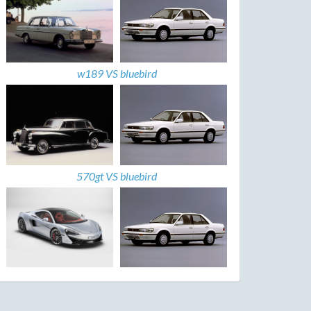
w189 VS bluebird
570gt VS bluebird