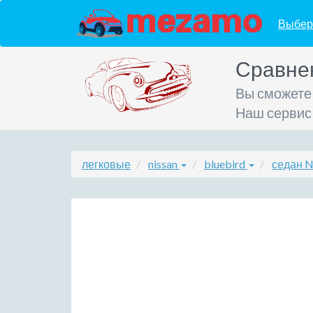
Выбер
Сравне
Вы сможете
Наш сервис
легковые
nissan
bluebird
седан N