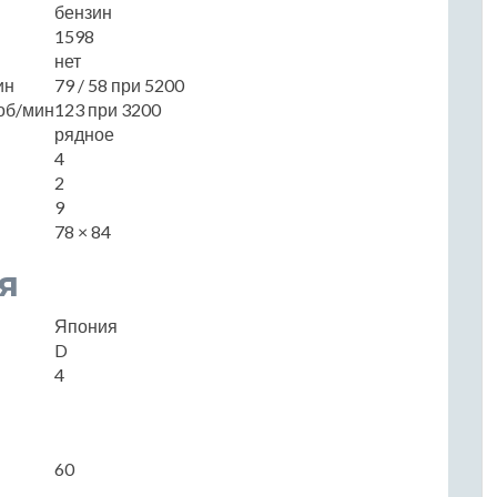
бензин
1598
нет
ин
79 / 58 при 5200
об/мин
123 при 3200
рядное
4
2
9
78 × 84
я
Япония
D
4
60