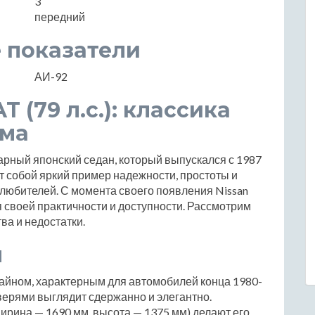
3
передний
 показатели
АИ-92
AT (79 л.с.): классика
ома
ендарный японский седан, который выпускался с 1987
т собой яркий пример надежности, простоты и
олюбителей. С момента своего появления Nissan
я своей практичности и доступности. Рассмотрим
ва и недостатки.
ы
изайном, характерным для автомобилей конца 1980-
 дверями выглядит сдержанно и элегантно.
ирина — 1690 мм, высота — 1375 мм) делают его