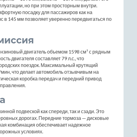
плуатации, но при этом просторным внутри.
мфортную посадку для пассажиров как на
енс в 145 мм позволяет уверенно передвигаться по
миссия
бензиновый двигатель объемом 1598 см³ с рядным
ь двигателя составляет 79 л.с., что
городских поездок. Максимальный крутящий
/мин, что делает автомобиль отзывчивым на
тическая коробка передач и передний привод
управления.
а
инной подвеской как спереди, так и сзади. Это
еровных дорогах. Передние тормоза — дисковые
кая комбинация обеспечивает надежное
дорожных условиях.