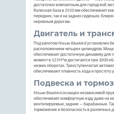
достаточно компактным для городской экс
Колесная база в 2550 мм обеспечивает ко
передних, так и на задних сиденьях. Клир
неровным дорогам.
Двигатель и транс
Под капотом Nissan Bluebird установлен 
расположением четырех цилиндров. Мощност
обеспечивает достаточную динамику для 
момент в 123 Н*м достигается при 3200 об
низких оборотах. Трехступенчатая автома
обеспечивают плавность хода и простоту 
Подвеска и тормоз
Nissan Bluebird оснащен независимой пруж
обеспечивает комфортную езду даже на н
вентилируемые, задние — барабанные. Та
торможение и безопасность в различных 