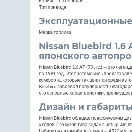
Количество передач
Тип привода
Эксплуатационные
Марка топлива
Nissan Bluebird 1.6 
японского автопр
Nissan Bluebird 1.6 AT (79 л.с.) — это лег
по 1991 год. Этот автомобиль представляе
комфорта, которые так ценятся среди авт
Bluebird завоевал популярность благодар
его основные характеристики, преимущест
Дизайн и габарит
Nissan Bluebird обладает классическим д
х годов. Его кузов типа седан с четырьмя
Габариты автомобиля (длина — 4520 мм, ш