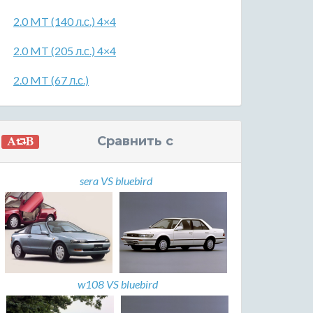
2.0 MT (140 л.с.) 4×4
2.0 MT (205 л.с.) 4×4
2.0 MT (67 л.с.)
Сравнить с
sera VS bluebird
w108 VS bluebird