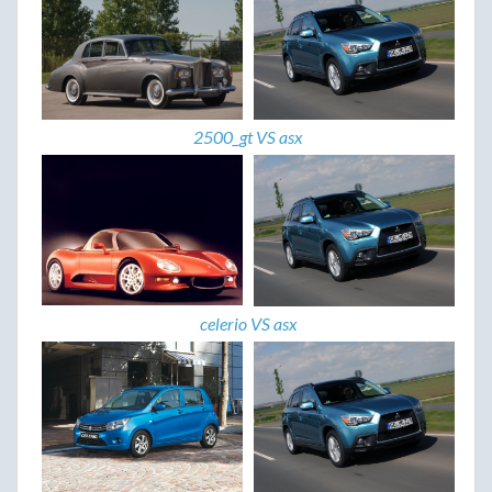
2500_gt VS asx
celerio VS asx