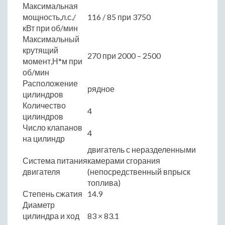
Максимальная
мощность,л.с./
116 / 85 при 3750
кВт при об/мин
Максимальный
крутящий
270 при 2000 – 2500
момент,Н*м при
об/мин
Расположение
рядное
цилиндров
Количество
4
цилиндров
Число клапанов
4
на цилиндр
двигатель с неразделенными
Система питания
камерами сгорания
двигателя
(непосредственный впрыск
топлива)
Степень сжатия
14.9
Диаметр
цилиндра и ход
83 × 83.1