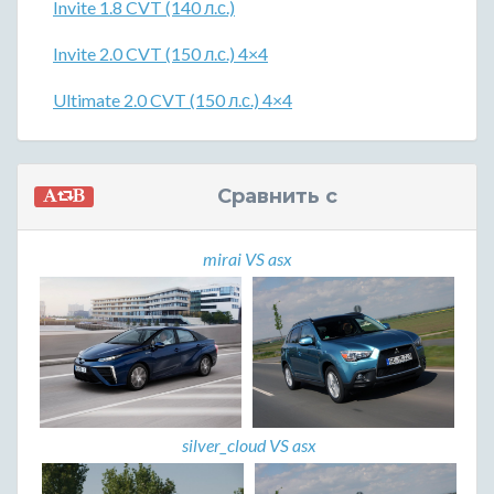
Invite 1.8 CVT (140 л.с.)
Invite 2.0 CVT (150 л.с.) 4×4
Ultimate 2.0 CVT (150 л.с.) 4×4
Сравнить с
mirai VS asx
silver_cloud VS asx