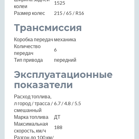
1525
колеи
Размер колес
215 / 65 / R16
Трансмиссия
Коробка передач
механика
Количество
6
передач
Тип привода
передний
Эксплуатационные
показатели
Расход топлива,
л город / трасса /
6.7 / 4.8 / 5.5
смешанный
Марка топлива
ДТ
Максимальная
188
скорость, км/ч
Разгон до 100 км/