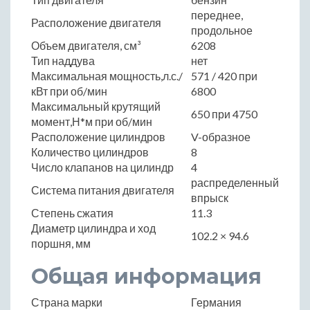
переднее,
Расположение двигателя
продольное
Объем двигателя, см³
6208
Тип наддува
нет
Максимальная мощность,л.с./
571 / 420 при
кВт при об/мин
6800
Максимальный крутящий
650 при 4750
момент,Н*м при об/мин
Расположение цилиндров
V-образное
Количество цилиндров
8
Число клапанов на цилиндр
4
распределенный
Система питания двигателя
впрыск
Степень сжатия
11.3
Диаметр цилиндра и ход
102.2 × 94.6
поршня, мм
Общая информация
Страна марки
Германия