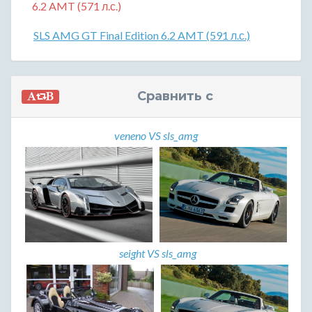
6.2 AMT (571 л.с.)
SLS AMG GT Final Edition 6.2 AMT (591 л.с.)
Сравнить с
veneno VS sls_amg
seight VS sls_amg