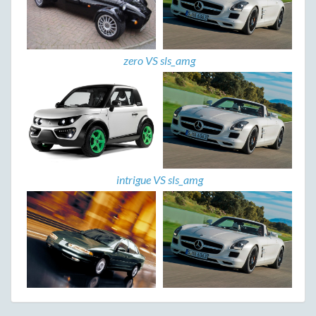
zero VS sls_amg
intrigue VS sls_amg