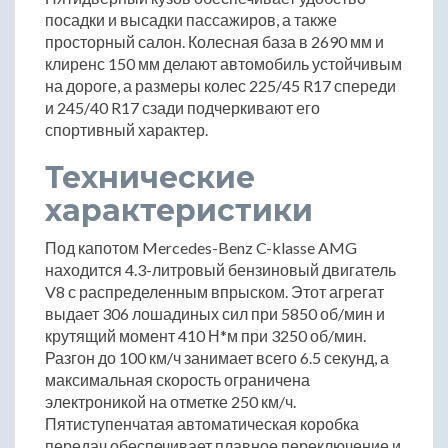
посадки и высадки пассажиров, а также
просторный салон. Колесная база в 2690 мм и
клиренс 150 мм делают автомобиль устойчивым
на дороге, а размеры колес 225/45 R17 спереди
и 245/40 R17 сзади подчеркивают его
спортивный характер.
Технические
характеристики
Под капотом Mercedes-Benz C-klasse AMG
находится 4.3-литровый бензиновый двигатель
V8 с распределенным впрыском. Этот агрегат
выдает 306 лошадиных сил при 5850 об/мин и
крутящий момент 410 Н*м при 3250 об/мин.
Разгон до 100 км/ч занимает всего 6.5 секунд, а
максимальная скорость ограничена
электроникой на отметке 250 км/ч.
Пятиступенчатая автоматическая коробка
передач обеспечивает плавное переключение и