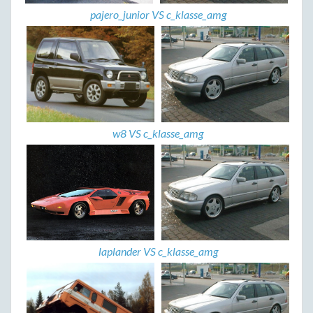
pajero_junior VS c_klasse_amg
w8 VS c_klasse_amg
laplander VS c_klasse_amg