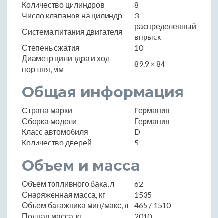
Количество цилиндров
8
Число клапанов на цилиндр
3
распределенный
Система питания двигателя
впрыск
Степень сжатия
10
Диаметр цилиндра и ход
89.9 × 84
поршня, мм
Общая информация
Страна марки
Германия
Сборка модели
Германия
Класс автомобиля
D
Количество дверей
5
Объем и масса
Объем топливного бака, л
62
Снаряженная масса, кг
1535
Объем багажника мин/макс, л
465 / 1510
Полная масса, кг
2010