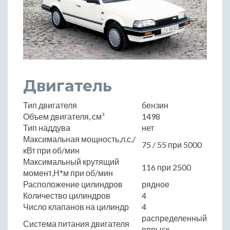
Двигатель
Тип двигателя
бензин
Объем двигателя, см³
1498
Тип наддува
нет
Максимальная мощность,л.с./
75 / 55 при 5000
кВт при об/мин
Максимальный крутящий
116 при 2500
момент,Н*м при об/мин
Расположение цилиндров
рядное
Количество цилиндров
4
Число клапанов на цилиндр
4
распределенный
Система питания двигателя
впрыск