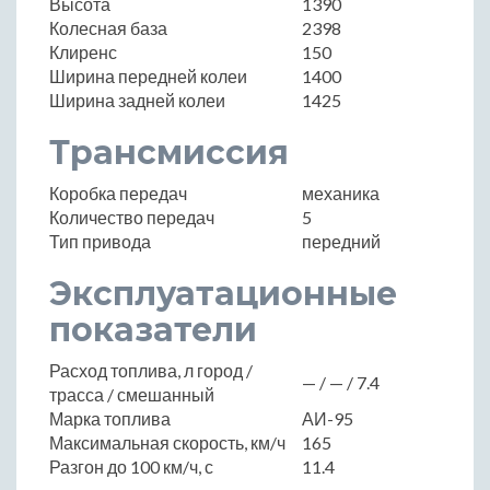
Высота
1390
Колесная база
2398
Клиренс
150
Ширина передней колеи
1400
Ширина задней колеи
1425
Трансмиссия
Коробка передач
механика
Количество передач
5
Тип привода
передний
Эксплуатационные
показатели
Расход топлива, л город /
— / — / 7.4
трасса / смешанный
Марка топлива
АИ-95
Максимальная скорость, км/ч
165
Разгон до 100 км/ч, с
11.4