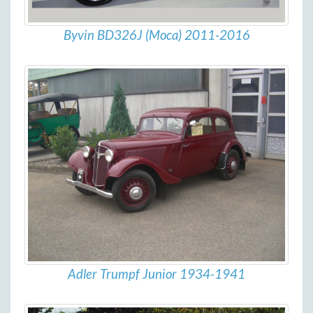
Byvin BD326J (Moca) 2011-2016
Adler Trumpf Junior 1934-1941