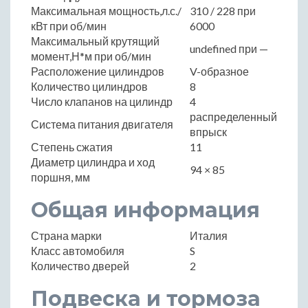
Максимальная мощность,л.с./
310 / 228 при
кВт при об/мин
6000
Максимальный крутящий
undefined при —
момент,Н*м при об/мин
Расположение цилиндров
V-образное
Количество цилиндров
8
Число клапанов на цилиндр
4
распределенный
Система питания двигателя
впрыск
Степень сжатия
11
Диаметр цилиндра и ход
94 × 85
поршня, мм
Общая информация
Страна марки
Италия
Класс автомобиля
S
Количество дверей
2
Подвеска и тормоза