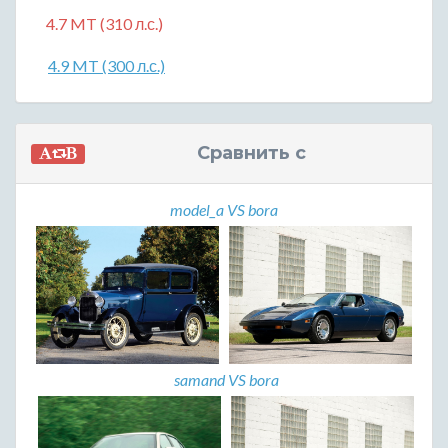
4.7 MT (310 л.с.)
4.9 MT (300 л.с.)
Сравнить с
model_a VS bora
samand VS bora