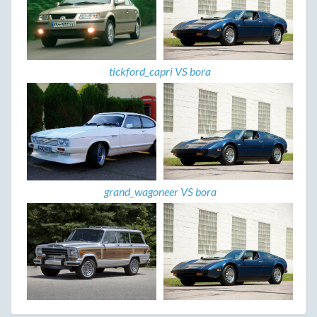
tickford_capri VS bora
grand_wagoneer VS bora