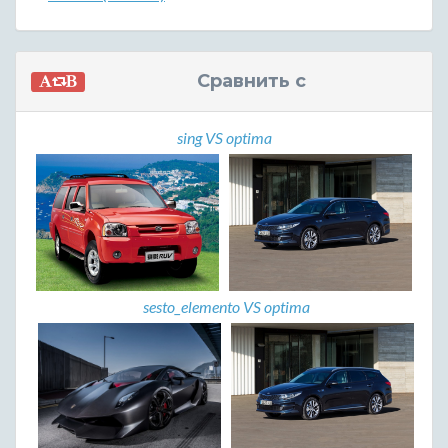
Сравнить с
sing VS optima
sesto_elemento VS optima