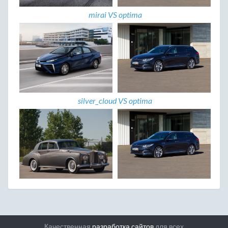
mirai VS optima
silver_cloud VS optima
Качественная
разработка сайтов
для всех