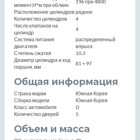
196 при 4800
момент,Н*м при об/мин
Расположение цилиндров
рядное
Количество цилиндров
4
Число клапанов на
4
цилиндр
Система питания
распределенный
двигателя
впрыск
Степень сжатия
10.3
Диаметр цилиндра и ход
81 × 97
поршня, мм
Общая информация
Страна марки
Южная Корея
Сборка модели
Южная Корея
Класс автомобиля
D
Количество дверей
5
Объем и масса