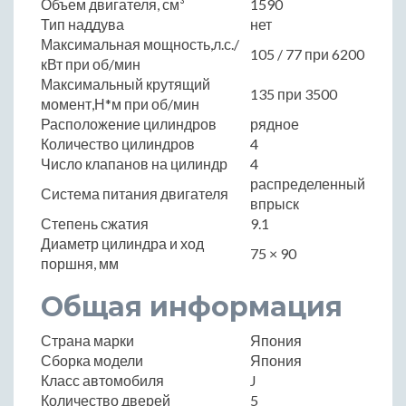
Объем двигателя, см³
1590
Тип наддува
нет
Максимальная мощность,л.с./
105 / 77 при 6200
кВт при об/мин
Максимальный крутящий
135 при 3500
момент,Н*м при об/мин
Расположение цилиндров
рядное
Количество цилиндров
4
Число клапанов на цилиндр
4
распределенный
Система питания двигателя
впрыск
Степень сжатия
9.1
Диаметр цилиндра и ход
75 × 90
поршня, мм
Общая информация
Страна марки
Япония
Сборка модели
Япония
Класс автомобиля
J
Количество дверей
5