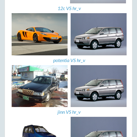
12c VS hr_v
potentia VS hr_v
jinn VS hr_v