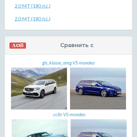
2.0 MT (180 л.с.)
2.0 MT (180 л.с.)
Сравнить с
gls_klasse_amg VS mondeo
cc8s VS mondeo