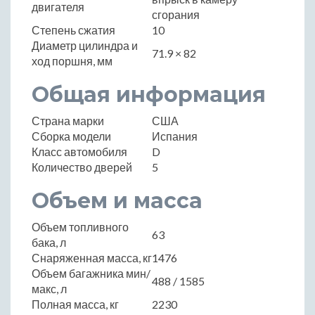
двигателя
сгорания
Степень сжатия
10
Диаметр цилиндра и
71.9 × 82
ход поршня, мм
Общая информация
Страна марки
США
Сборка модели
Испания
Класс автомобиля
D
Количество дверей
5
Объем и масса
Объем топливного
63
бака, л
Снаряженная масса, кг
1476
Объем багажника мин/
488 / 1585
макс, л
Полная масса, кг
2230