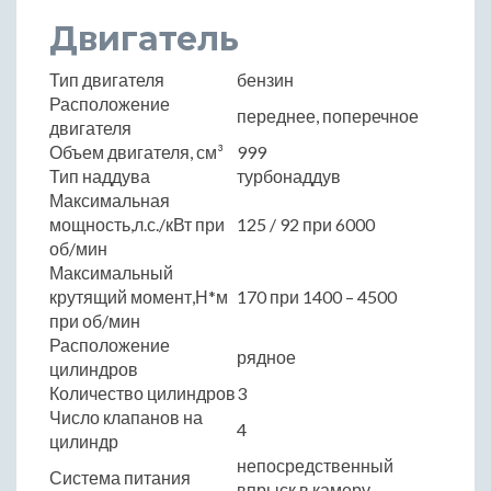
Двигатель
Тип двигателя
бензин
Расположение
переднее, поперечное
двигателя
Объем двигателя, см³
999
Тип наддува
турбонаддув
Максимальная
мощность,л.с./кВт при
125 / 92 при 6000
об/мин
Максимальный
крутящий момент,Н*м
170 при 1400 – 4500
при об/мин
Расположение
рядное
цилиндров
Количество цилиндров
3
Число клапанов на
4
цилиндр
непосредственный
Система питания
впрыск в камеру