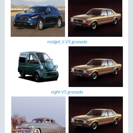
midget_ii VS granada
eight VS granada