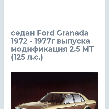
седан Ford Granada
1972 - 1977г выпуска
модификация 2.5 MT
(125 л.с.)