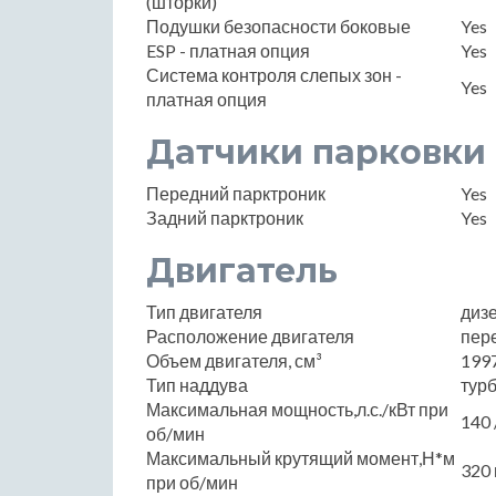
(шторки)
Подушки безопасности боковые
Yes
ESP - платная опция
Yes
Система контроля слепых зон -
Yes
платная опция
Датчики парковки
Передний парктроник
Yes
Задний парктроник
Yes
Двигатель
Тип двигателя
диз
Расположение двигателя
пер
Объем двигателя, см³
199
Тип наддува
тур
Максимальная мощность,л.с./кВт при
140 
об/мин
Максимальный крутящий момент,Н*м
320 
при об/мин