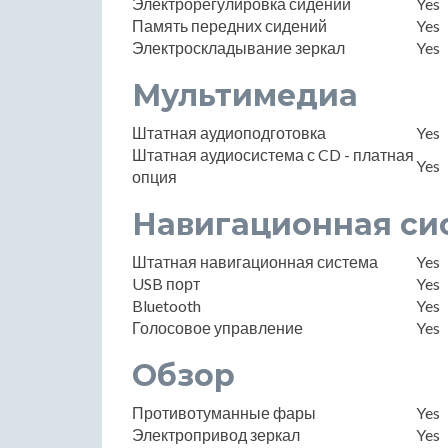
Электрорегулировка сидений
Yes
Память передних сидений
Yes
Электроскладывание зеркал
Yes
Мультимедиа
Штатная аудиоподготовка
Yes
Штатная аудиосистема с CD - платная
Yes
опция
Навигационная си
Штатная навигационная система
Yes
USB порт
Yes
Bluetooth
Yes
Голосовое управление
Yes
Обзор
Противотуманные фары
Yes
Электропривод зеркал
Yes