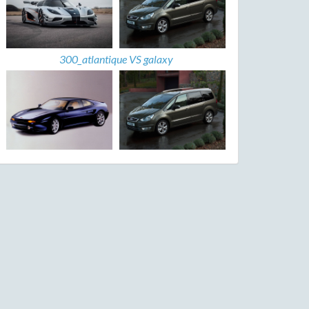
300_atlantique VS galaxy