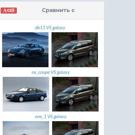
Сравнить с
db11 VS galaxy
nx_coupe VS galaxy
one_1 VS galaxy