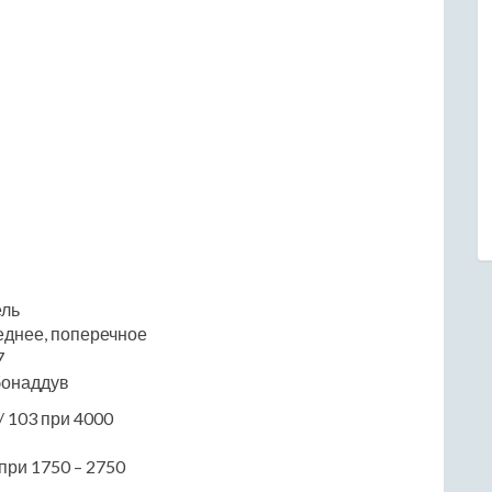
ель
еднее, поперечное
7
бонаддув
/ 103 при 4000
при 1750 – 2750