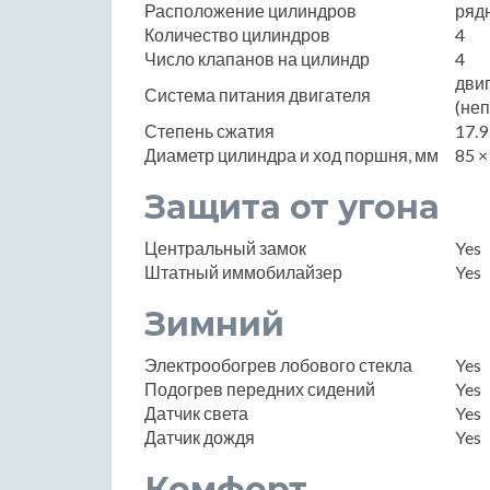
Расположение цилиндров
ряд
Количество цилиндров
4
Число клапанов на цилиндр
4
дви
Система питания двигателя
(не
Степень сжатия
17.9
Диаметр цилиндра и ход поршня, мм
85 ×
Защита от угона
Центральный замок
Yes
Штатный иммобилайзер
Yes
Зимний
Электрообогрев лобового стекла
Yes
Подогрев передних сидений
Yes
Датчик света
Yes
Датчик дождя
Yes
Комфорт