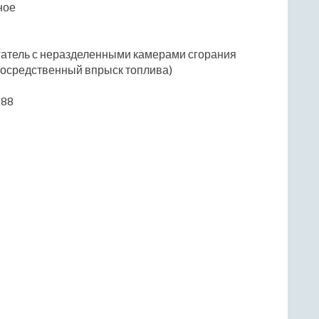
ное
гатель с неразделенными камерами сгорания
посредственный впрыск топлива)
 88