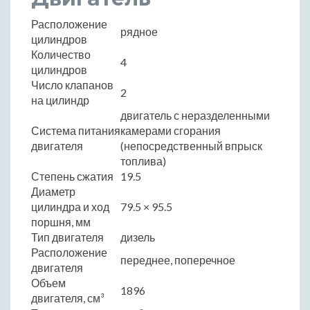
Расположение
рядное
цилиндров
Количество
4
цилиндров
Число клапанов
2
на цилиндр
двигатель с неразделенными
Система питания
камерами сгорания
двигателя
(непосредственный впрыск
топлива)
Степень сжатия
19.5
Диаметр
цилиндра и ход
79.5 × 95.5
поршня, мм
Тип двигателя
дизель
Расположение
переднее, поперечное
двигателя
Объем
1896
двигателя, см³