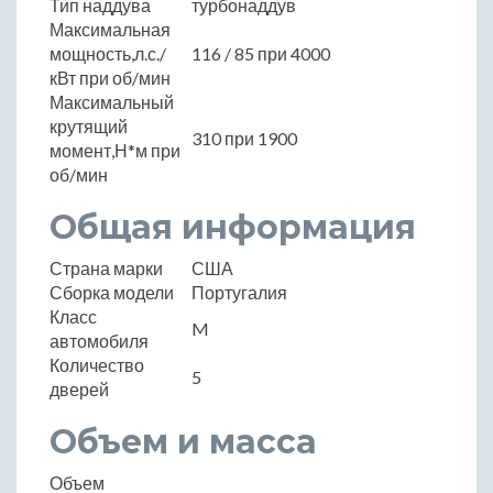
Тип наддува
турбонаддув
Максимальная
мощность,л.с./
116 / 85 при 4000
кВт при об/мин
Максимальный
крутящий
310 при 1900
момент,Н*м при
об/мин
Общая информация
Страна марки
США
Сборка модели
Португалия
Класс
M
автомобиля
Количество
5
дверей
Объем и масса
Объем