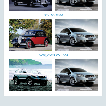
326 VS linea
vehi_cross VS linea