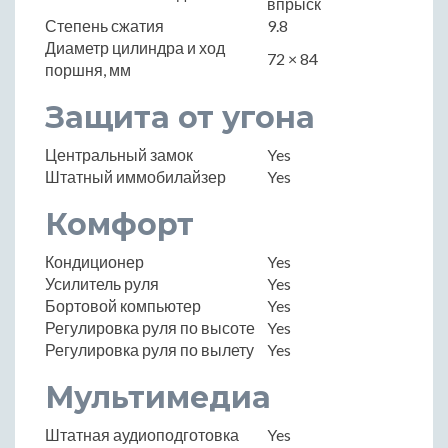
впрыск
Степень сжатия
9.8
Диаметр цилиндра и ход
72 × 84
поршня, мм
Защита от угона
Центральный замок
Yes
Штатный иммобилайзер
Yes
Комфорт
Кондиционер
Yes
Усилитель руля
Yes
Бортовой компьютер
Yes
Регулировка руля по высоте
Yes
Регулировка руля по вылету
Yes
Мультимедиа
Штатная аудиоподготовка
Yes