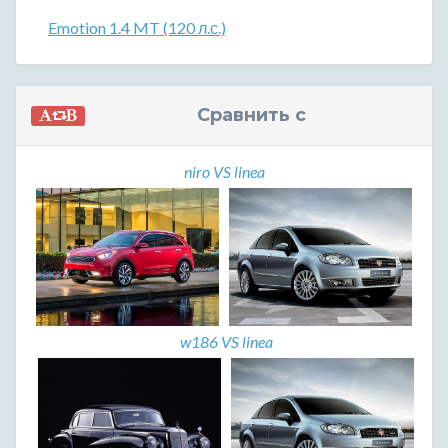
Emotion 1.4 MT (120 л.с.)
Сравнить с
niro VS linea
w186 VS linea