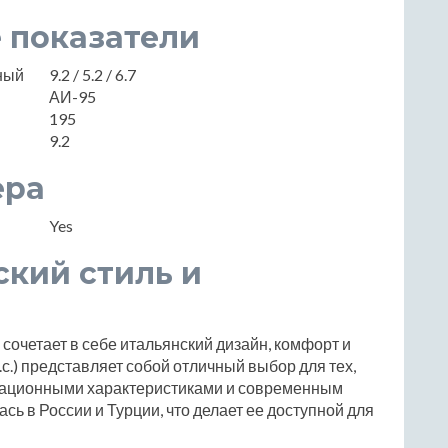
 показатели
нный
9.2 / 5.2 / 6.7
АИ-95
195
9.2
ера
Yes
нский стиль и
й сочетает в себе итальянский дизайн, комфорт и
.с.) представляет собой отличный выбор для тех,
атационными характеристиками и современным
ь в России и Турции, что делает ее доступной для