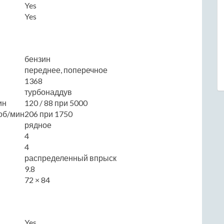
Yes
Yes
бензин
переднее, поперечное
1368
турбонаддув
ин
120 / 88 при 5000
об/мин
206 при 1750
рядное
4
4
распределенный впрыск
9.8
72 × 84
Yes