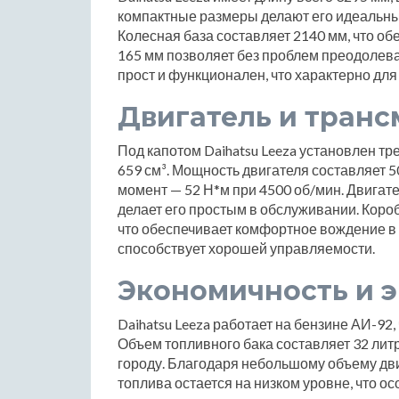
компактные размеры делают его идеальным
Колесная база составляет 2140 мм, что обе
165 мм позволяет без проблем преодолев
прост и функционален, что характерно дл
Двигатель и транс
Под капотом Daihatsu Leeza установлен 
659 см³. Мощность двигателя составляет 5
момент — 52 Н*м при 4500 об/мин. Двигат
делает его простым в обслуживании. Короб
что обеспечивает комфортное вождение в 
способствует хорошей управляемости.
Экономичность и 
Daihatsu Leeza работает на бензине АИ-92,
Объем топливного бака составляет 32 литр
городу. Благодаря небольшому объему дви
топлива остается на низком уровне, что о