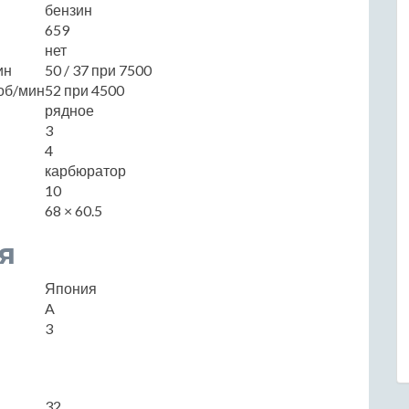
бензин
659
нет
ин
50 / 37 при 7500
об/мин
52 при 4500
рядное
3
4
карбюратор
10
68 × 60.5
я
Япония
A
3
32