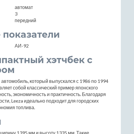
автомат
3
передний
 показатели
АИ-92
мпактный хэтчбек с
ром
й автомобиль, который выпускался с 1986 по 1994
авляет собой классический пример японского
ость, экономичность и практичность. Благодаря
ти, Leeza идеально подходит для городских
кономия топлива.
ы
 ширину 1395 мм и высоту 1335 мм. Такие