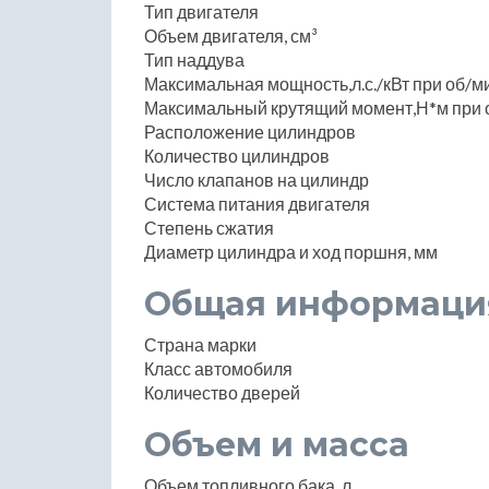
Тип двигателя
Объем двигателя, см³
Тип наддува
Максимальная мощность,л.с./кВт при об/м
Максимальный крутящий момент,Н*м при 
Расположение цилиндров
Количество цилиндров
Число клапанов на цилиндр
Система питания двигателя
Степень сжатия
Диаметр цилиндра и ход поршня, мм
Общая информаци
Страна марки
Класс автомобиля
Количество дверей
Объем и масса
Объем топливного бака, л