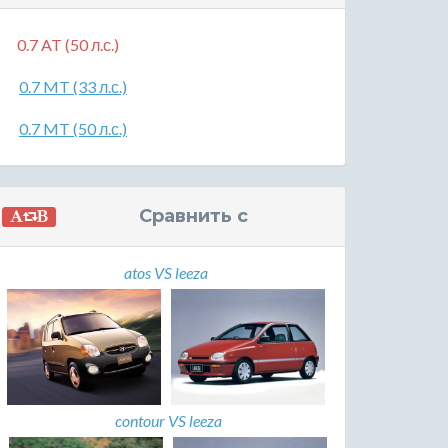
0.7 AT (50 л.с.)
0.7 MT (33 л.с.)
0.7 MT (50 л.с.)
Сравнить с
atos VS leeza
contour VS leeza