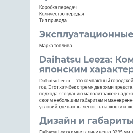
Коробка передач
Количество передач
Тип привода
Эксплуатационные
Марка топлива
Daihatsu Leeza: Ко
японским характе
Daihatsu Leeza — это компактный городско
год. Этот хэтчбек с тремя дверями предст
подхода к созданию малолитражек: надежн
своим небольшим габаритам и маневреннос
условий, где важны легкость парковки и э
Дизайн и габарит
Daihatsu Leeza имеет длину всего 3295 мм,