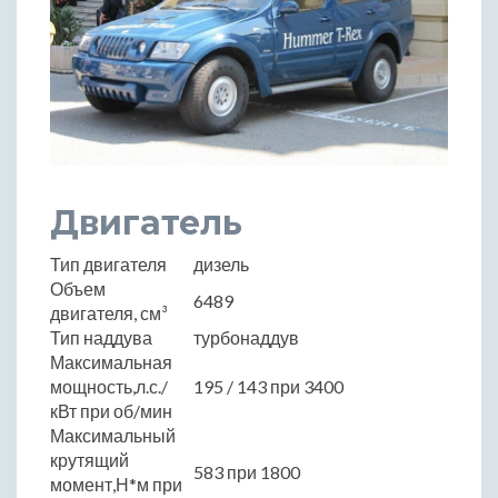
Двигатель
Тип двигателя
дизель
Объем
6489
двигателя, см³
Тип наддува
турбонаддув
Максимальная
мощность,л.с./
195 / 143 при 3400
кВт при об/мин
Максимальный
крутящий
583 при 1800
момент,Н*м при