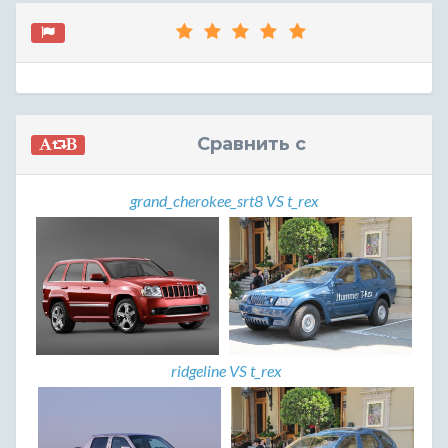
Сравнить с
grand_cherokee_srt8 VS t_rex
ridgeline VS t_rex