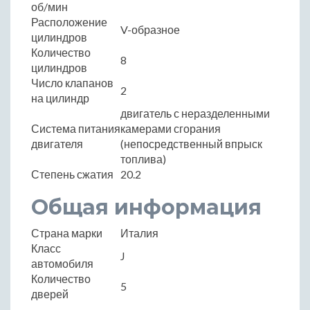
об/мин
Расположение
V-образное
цилиндров
Количество
8
цилиндров
Число клапанов
2
на цилиндр
двигатель с неразделенными
Система питания
камерами сгорания
двигателя
(непосредственный впрыск
топлива)
Степень сжатия
20.2
Общая информация
Страна марки
Италия
Класс
J
автомобиля
Количество
5
дверей