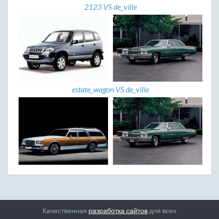
2123 VS de_ville
estate_wagon VS de_ville
Качественная
разработка сайтов
для всех