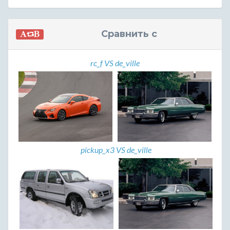
Сравнить с
rc_f VS de_ville
pickup_x3 VS de_ville