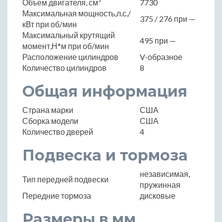
Объем двигателя, см³
7730
Максимальная мощность,л.с./
375 / 276 при —
кВт при об/мин
Максимальный крутящий
495 при —
момент,Н*м при об/мин
Расположение цилиндров
V-образное
Количество цилиндров
8
Общая информация
Страна марки
США
Сборка модели
США
Количество дверей
4
Подвеска и тормоза
независимая,
Тип передней подвески
пружинная
Передние тормоза
дисковые
Размеры в мм