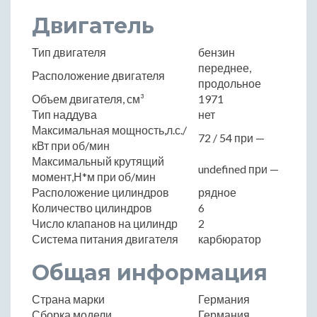
Двигатель
Тип двигателя
бензин
переднее,
Расположение двигателя
продольное
Объем двигателя, см³
1971
Тип наддува
нет
Максимальная мощность,л.с./
72 / 54 при —
кВт при об/мин
Максимальный крутящий
undefined при —
момент,Н*м при об/мин
Расположение цилиндров
рядное
Количество цилиндров
6
Число клапанов на цилиндр
2
Система питания двигателя
карбюратор
Общая информация
Страна марки
Германия
Сборка модели
Германия