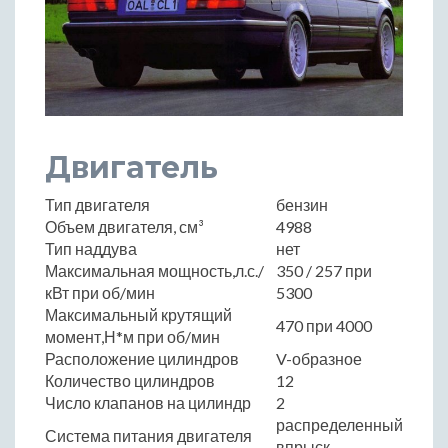
Двигатель
Тип двигателя
бензин
Объем двигателя, см³
4988
Тип наддува
нет
Максимальная мощность,л.с./
350 / 257 при
кВт при об/мин
5300
Максимальный крутящий
470 при 4000
момент,Н*м при об/мин
Расположение цилиндров
V-образное
Количество цилиндров
12
Число клапанов на цилиндр
2
распределенный
Система питания двигателя
впрыск