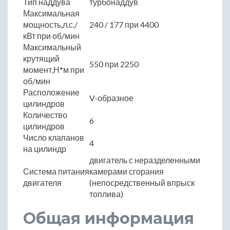
Тип наддува
турбонаддув
Максимальная
мощность,л.с./
240 / 177 при 4400
кВт при об/мин
Максимальный
крутящий
550 при 2250
момент,Н*м при
об/мин
Расположение
V-образное
цилиндров
Количество
6
цилиндров
Число клапанов
4
на цилиндр
двигатель с неразделенными
Система питания
камерами сгорания
двигателя
(непосредственный впрыск
топлива)
Общая информация