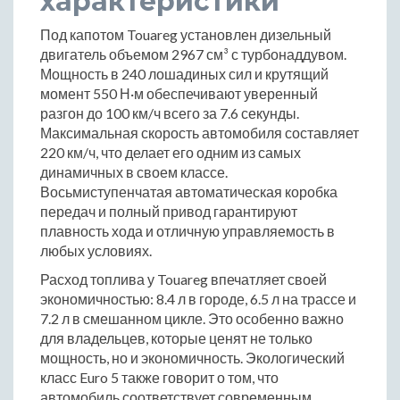
характеристики
Под капотом Touareg установлен дизельный
двигатель объемом 2967 см³ с турбонаддувом.
Мощность в 240 лошадиных сил и крутящий
момент 550 Н·м обеспечивают уверенный
разгон до 100 км/ч всего за 7.6 секунды.
Максимальная скорость автомобиля составляет
220 км/ч, что делает его одним из самых
динамичных в своем классе.
Восьмиступенчатая автоматическая коробка
передач и полный привод гарантируют
плавность хода и отличную управляемость в
любых условиях.
Расход топлива у Touareg впечатляет своей
экономичностью: 8.4 л в городе, 6.5 л на трассе и
7.2 л в смешанном цикле. Это особенно важно
для владельцев, которые ценят не только
мощность, но и экономичность. Экологический
класс Euro 5 также говорит о том, что
автомобиль соответствует современным