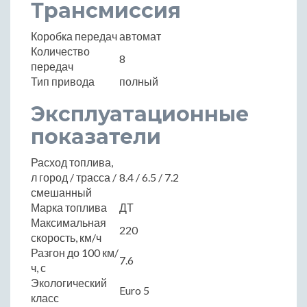
Трансмиссия
Коробка передач
автомат
Количество
8
передач
Тип привода
полный
Эксплуатационные
показатели
Расход топлива,
л город / трасса /
8.4 / 6.5 / 7.2
смешанный
Марка топлива
ДТ
Максимальная
220
скорость, км/ч
Разгон до 100 км/
7.6
ч, с
Экологический
Euro 5
класс