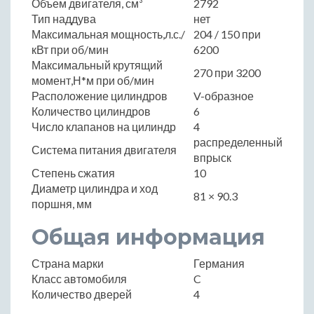
Объем двигателя, см³
2792
Тип наддува
нет
Максимальная мощность,л.с./
204 / 150 при
кВт при об/мин
6200
Максимальный крутящий
270 при 3200
момент,Н*м при об/мин
Расположение цилиндров
V-образное
Количество цилиндров
6
Число клапанов на цилиндр
4
распределенный
Система питания двигателя
впрыск
Степень сжатия
10
Диаметр цилиндра и ход
81 × 90.3
поршня, мм
Общая информация
Страна марки
Германия
Класс автомобиля
C
Количество дверей
4