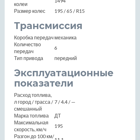
1494
колеи
Размер колес
195 / 65 / R15
Трансмиссия
Коробка передач
механика
Количество
6
передач
Тип привода
передний
Эксплуатационные
показатели
Расход топлива,
л город / трасса /
7 / 4.4 / —
смешанный
Марка топлива
ДТ
Максимальная
195
скорость, км/ч
Разгон до 100 км/
11.1