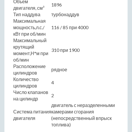
Объем
1896
двигателя, см³
Тип наддува
турбонаддув
Максимальная
мощность,л.с./
116 / 85 при 4000
кВт при об/мин
Максимальный
крутящий
310 при 1900
момент,Н*м при
об/мин
Расположение
рядное
цилиндров
Количество
4
цилиндров
Число клапанов
2
на цилиндр
двигатель с неразделенными
Система питания
камерами сгорания
двигателя
(непосредственный впрыск
топлива)