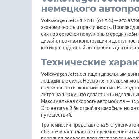
немецкого автопр
Volkswagen Jetta 1.9 MT (64 л.с.) — это ав
экономичность и практичность. Производив
сих пор остается популярным среди люби
дизайн, прочная конструкция и доступност
кто ищет надежный автомобиль для повсе
Технические хара
Volkswagen Jetta оснащен дизельным двиг
лошадиные силы. Несмотря на скромную м
надежностью и экономичностью. Расход то
литра на 100 км, что делает Jetta идеальн
Максимальная скорость автомобиля — 156 км
Это не самый быстрый автомобиль, но он о
путешествий.
Трансмиссия представлена 5-ступенчатой
обеспечивает плавное переключение и на
передняя подвеска делают управление а