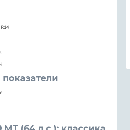
/ R14
а
й
 показатели
9
9 MT (64 л.с.): классика