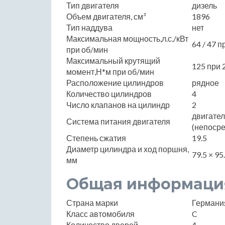
Тип двигателя
дизель
Объем двигателя, см³
1896
Тип наддува
нет
Максимальная мощность,л.с./кВт
64 / 47 п
при об/мин
Максимальный крутящий
125 при 
момент,Н*м при об/мин
Расположение цилиндров
рядное
Количество цилиндров
4
Число клапанов на цилиндр
2
двигате
Система питания двигателя
(непоср
Степень сжатия
19.5
Диаметр цилиндра и ход поршня,
79.5 × 95
мм
Общая информаци
Страна марки
Германи
Класс автомобиля
C
Количество дверей
4