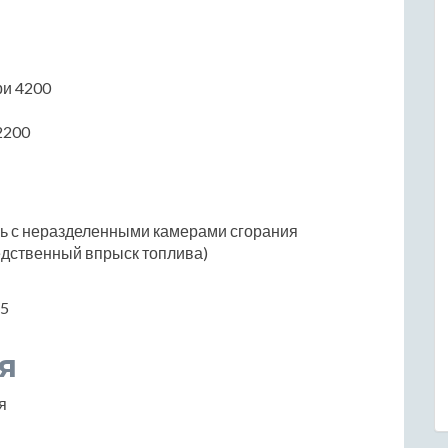
ри 4200
2200
ль с неразделенными камерами сгорания
едственный впрыск топлива)
.5
я
я