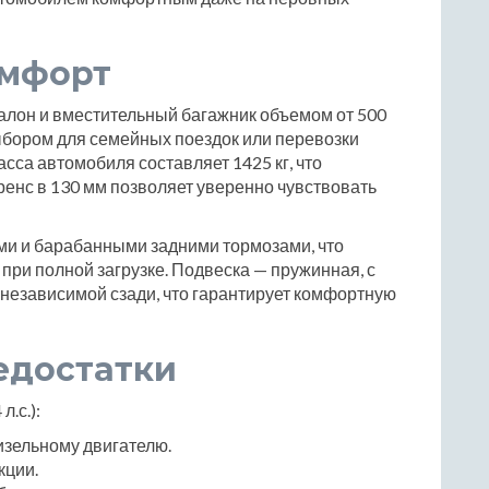
омфорт
салон и вместительный багажник объемом от 500
выбором для семейных поездок или перевозки
сса автомобиля составляет 1425 кг, что
ренс в 130 мм позволяет уверенно чувствовать
и и барабанными задними тормозами, что
ри полной загрузке. Подвеска — пружинная, с
независимой сзади, что гарантирует комфортную
едостатки
.с.):
изельному двигателю.
кции.