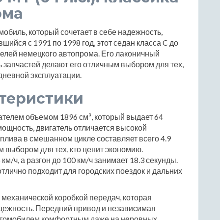
ома
томобиль, который сочетает в себе надежность,
шийся с 1991 по 1998 год, этот седан класса C до
телей немецкого автопрома. Его лаконичный
ь запчастей делают его отличным выбором для тех,
дневной эксплуатации.
ктеристики
ателем объемом 1896 см³, который выдает 64
ощность, двигатель отличается высокой
плива в смешанном цикле составляет всего 4.9
ым выбором для тех, кто ценит экономию.
/ч, а разгон до 100 км/ч занимает 18.3 секунды.
тлично подходит для городских поездок и дальних
 механической коробкой передач, которая
дежность. Передний привод и независимая
втомобилем комфортным даже на неровных