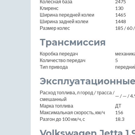
Колесная база
2475
Клиренс
130
Ширина передней колеи
1465
Ширина задней колеи
1448
Размер колес
185 / 60 
Трансмиссия
Коробка передач
механик
Количество передач
5
Тип привода
передни
Эксплуатационные
Расход топлива, л город / трасса /
— / — / 4.
смешанный
Марка топлива
ДТ
Максимальная скорость, км/ч
156
Разгон до 100 км/ч, с
18.3
Volkswagen Jetta 1.