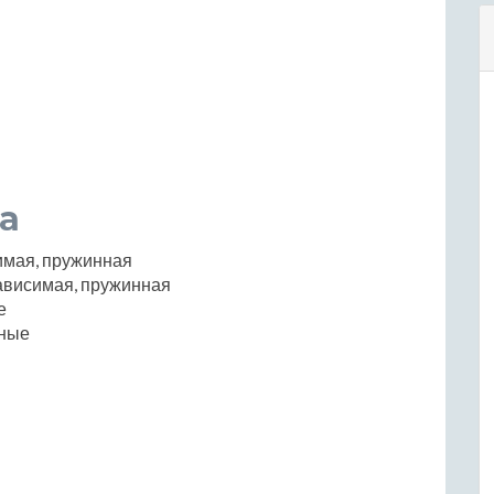
а
имая, пружинная
ависимая, пружинная
е
ные