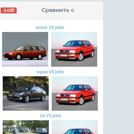
Сравнить с
avenir VS jetta
equus VS jetta
66 VS jetta