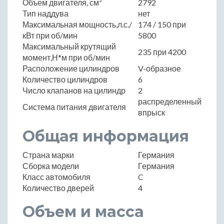
Объем двигателя, см³
2792
Тип наддува
нет
Максимальная мощность,л.с./
174 / 150 при
кВт при об/мин
5800
Максимальный крутящий
235 при 4200
момент,Н*м при об/мин
Расположение цилиндров
V-образное
Количество цилиндров
6
Число клапанов на цилиндр
2
распределенный
Система питания двигателя
впрыск
Общая информация
Страна марки
Германия
Сборка модели
Германия
Класс автомобиля
C
Количество дверей
4
Объем и масса