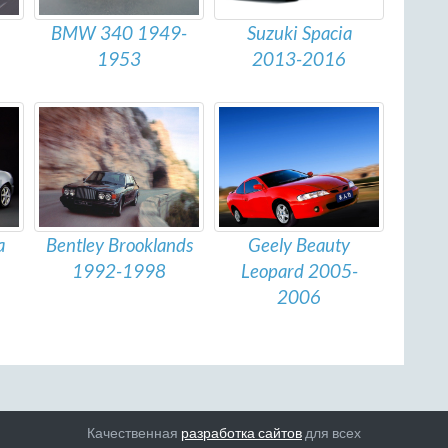
BMW 340 1949-
Suzuki Spacia
1953
2013-2016
a
Geely Beauty
Bentley Brooklands
Leopard 2005-
1992-1998
2006
Качественная
разработка сайтов
для всех