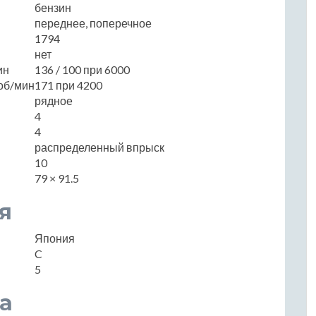
бензин
переднее, поперечное
1794
нет
ин
136 / 100 при 6000
об/мин
171 при 4200
рядное
4
4
распределенный впрыск
10
79 × 91.5
я
Япония
C
5
а