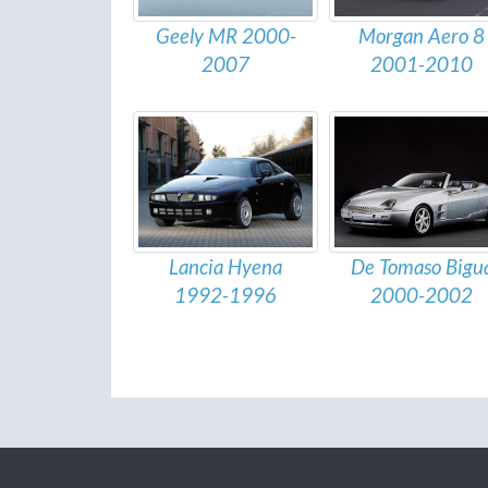
Morgan Aero 8
Geely MR 2000-
2001-2010
2007
Lancia Hyena
De Tomaso Bigu
1992-1996
2000-2002