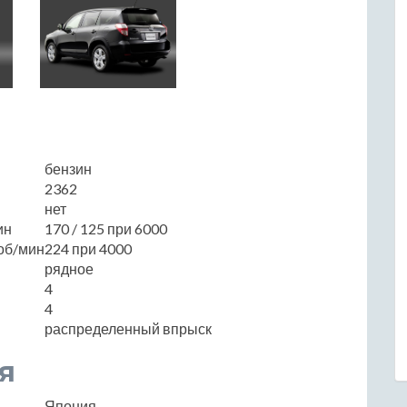
бензин
2362
нет
ин
170 / 125 при 6000
об/мин
224 при 4000
рядное
4
4
распределенный впрыск
я
Япония