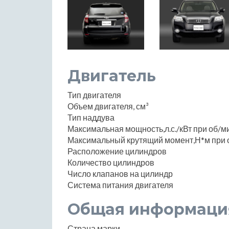
Двигатель
Тип двигателя
Объем двигателя, см³
Тип наддува
Максимальная мощность,л.с./кВт при об/м
Максимальный крутящий момент,Н*м при 
Расположение цилиндров
Количество цилиндров
Число клапанов на цилиндр
Система питания двигателя
Общая информаци
Страна марки