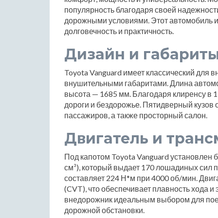
популярность благодаря своей надежност
дорожными условиями. Этот автомобиль иде
долговечность и практичность.
Дизайн и габарит
Toyota Vanguard имеет классический для 
внушительными габаритами. Длина автомо
высота — 1685 мм. Благодаря клиренсу в 1
дороги и бездорожье. Пятидверный кузов 
пассажиров, а также просторный салон.
Двигатель и транс
Под капотом Toyota Vanguard установлен 
см³), который выдает 170 лошадиных сил
составляет 224 Н*м при 4000 об/мин. Двиг
(CVT), что обеспечивает плавность хода и
внедорожник идеальным выбором для поез
дорожной обстановки.