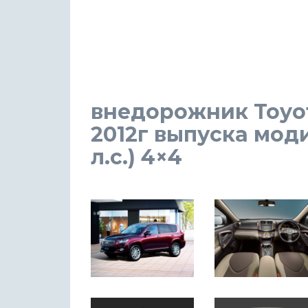
внедорожник Toyot
2012г выпуска моди
л.с.) 4×4