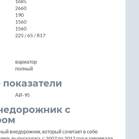
1685
2660
190
1560
1560
225 / 65 / R17
вариатор
полный
 показатели
АИ-95
Внедорожник с
ром
ный внедорожник, который сочетает в себе
дель выпускалась с 2007 по 2012 год и завоевала