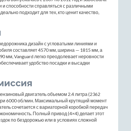
и и способности справляться с различными
ально подходит для тех, кто ценит качество,
ы
внедорожника дизайн с угловатыми линиями и
биля составляет 4570 мм, ширина — 1815 мм, а
90 мм, Vanguard легко преодолевает неровности
обеспечивает удобство посадки и высадки
миссия
бензиновый двигатель объемом 2.4 литра (2362
 при 6000 об/мин. Максимальный крутящий момент
атель сочетается с вариаторной коробкой передач
 экономичность. Полный привод (4×4) делает этот
док по бездорожью или в условиях сложной