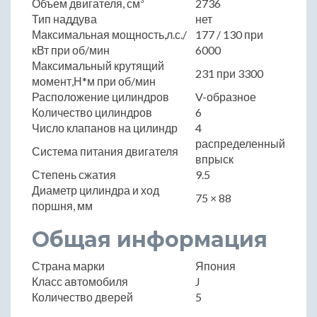
Объем двигателя, см³
2736
Тип наддува
нет
Максимальная мощность,л.с./
177 / 130 при
кВт при об/мин
6000
Максимальный крутящий
231 при 3300
момент,Н*м при об/мин
Расположение цилиндров
V-образное
Количество цилиндров
6
Число клапанов на цилиндр
4
распределенный
Система питания двигателя
впрыск
Степень сжатия
9.5
Диаметр цилиндра и ход
75 × 88
поршня, мм
Общая информация
Страна марки
Япония
Класс автомобиля
J
Количество дверей
5