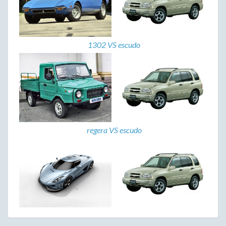
1302 VS escudo
regera VS escudo