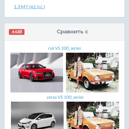
1.3 MT (62 л.с.)
Сравнить с
rs6 VS 100_series
verso VS 100_series