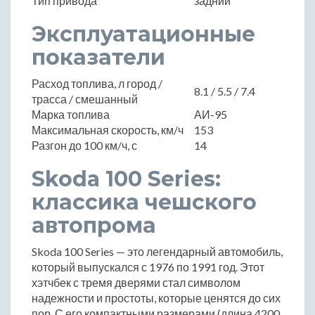
Тип привода
задний
Эксплуатационные
показатели
Расход топлива, л город /
8.1 / 5.5 / 7.4
трасса / смешанный
Марка топлива
АИ-95
Максимальная скорость, км/ч
153
Разгон до 100 км/ч, с
14
Skoda 100 Series:
классика чешского
автопрома
Skoda 100 Series — это легендарный автомобиль,
который выпускался с 1976 по 1991 год. Этот
хэтчбек с тремя дверями стал символом
надежности и простоты, которые ценятся до сих
пор. С его компактными размерами (длина 4200