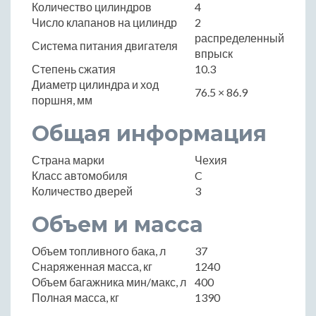
Количество цилиндров
4
Число клапанов на цилиндр
2
распределенный
Система питания двигателя
впрыск
Степень сжатия
10.3
Диаметр цилиндра и ход
76.5 × 86.9
поршня, мм
Общая информация
Страна марки
Чехия
Класс автомобиля
C
Количество дверей
3
Объем и масса
Объем топливного бака, л
37
Снаряженная масса, кг
1240
Объем багажника мин/макс, л
400
Полная масса, кг
1390