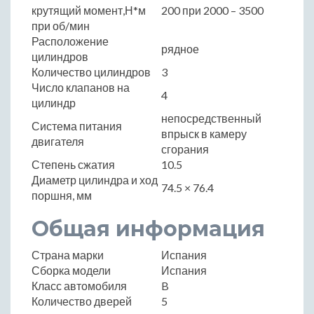
крутящий момент,Н*м
200 при 2000 – 3500
при об/мин
Расположение
рядное
цилиндров
Количество цилиндров
3
Число клапанов на
4
цилиндр
непосредственный
Система питания
впрыск в камеру
двигателя
сгорания
Степень сжатия
10.5
Диаметр цилиндра и ход
74.5 × 76.4
поршня, мм
Общая информация
Страна марки
Испания
Сборка модели
Испания
Класс автомобиля
B
Количество дверей
5