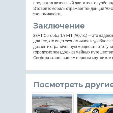
предлагал дизельный двигатель с турбона
Этот автомобиль отражает тенденции 90-х 
экономичность.
Заключение
SEAT Cordoba 1.9 MT (90 л.с.) — это наде
для тех, кто ищет экономичное и удобное
дизайн и ограниченную мощность, этот ун
городских поездок и семейных путешестви
Cordoba станет вашим верным спутником н
Посмотреть други