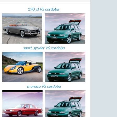
190_sl VS cordoba
sport_spyder VS cordoba
monaco VS cordoba