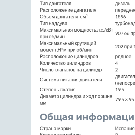
Тип двигателя
дизель
Расположение двигателя
передне
Объем двигателя, см³
1896
Тип наддува
турбона
Максимальная мощность,л.с./кВт
90 / 66 п
при об/мин
Максимальный крутящий
202 при 
момент,Н*м при об/мин
Расположение цилиндров
рядное
Количество цилиндров
4
Число клапанов на цилиндр
2
двигате
Система питания двигателя
(непоср
Степень сжатия
19.5
Диаметр цилиндра и ход поршня,
79.5 × 95
мм
Общая информаци
Страна марки
Испания
Класс автомобиля
B