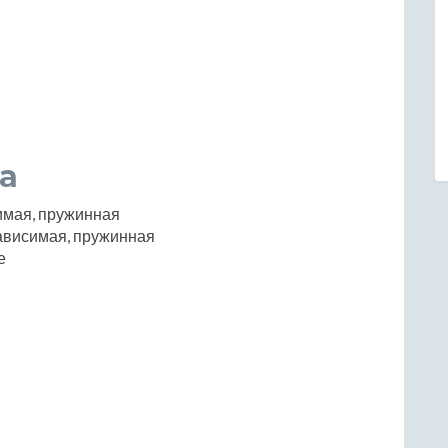
а
имая, пружинная
ависимая, пружинная
е