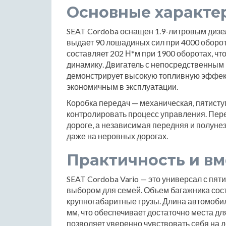
Основные характе
SEAT Cordoba оснащен 1.9-литровым дизе
выдает 90 лошадиных сил при 4000 оборо
составляет 202 Н*м при 1900 оборотах, ч
динамику. Двигатель с непосредственным 
демонстрирует высокую топливную эффект
экономичным в эксплуатации.
Коробка передач — механическая, пятисту
контролировать процесс управления. Пер
дороге, а независимая передняя и полун
даже на неровных дорогах.
Практичность и вм
SEAT Cordoba Vario — это универсал с пят
выбором для семей. Объем багажника сост
крупногабаритные грузы. Длина автомобил
мм, что обеспечивает достаточно места дл
позволяет уверенно чувствовать себя на 