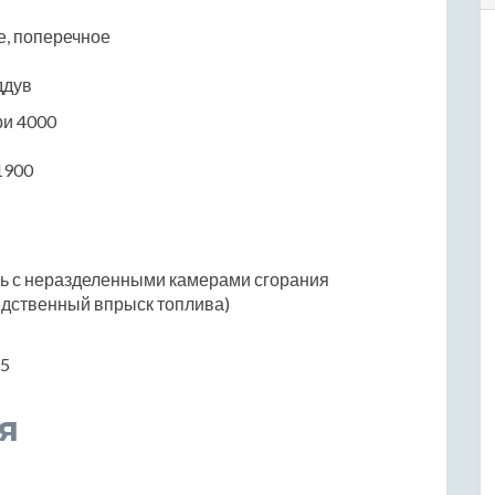
е, поперечное
ддув
ри 4000
1900
ль с неразделенными камерами сгорания
едственный впрыск топлива)
.5
я