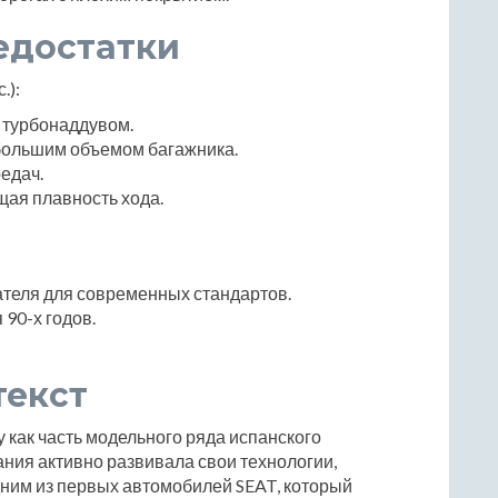
едостатки
.):
 турбонаддувом.
большим объемом багажника.
едач.
ая плавность хода.
ателя для современных стандартов.
90-х годов.
текст
 как часть модельного ряда испанского
ания активно развивала свои технологии,
одним из первых автомобилей SEAT, который