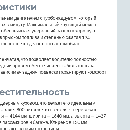
ристики
льным двигателем с турбонаддувом, который
тах в минуту. Максимальный крутящий момент
то обеспечивает уверенный разгон и хорошую
впрыском топлива и степенью сжатия 19.5
ивность, что делает этот автомобиль
пенчатая, что позволяет водителю полностью
едний привод обеспечивает стабильность на
езависимая задняя подвески гарантируют комфорт
естительность
идверным кузовом, что делает его идеальным
авляет 800 литров, что позволяет перевозить
я — 4144 мм, ширина — 1640 мм, а высота — 1427
я пассажиров и багажа. Клиренс в 130 мм
дорогах с плохим покрытием.