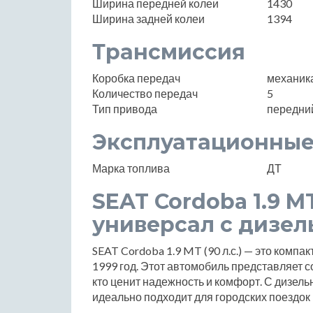
Ширина передней колеи
1430
Ширина задней колеи
1394
Трансмиссия
Коробка передач
механик
Количество передач
5
Тип привода
передни
Эксплуатационные
Марка топлива
ДТ
SEAT Cordoba 1.9 MT
универсал с дизе
SEAT Cordoba 1.9 MT (90 л.с.) — это компа
1999 год. Этот автомобиль представляет с
кто ценит надежность и комфорт. С дизел
идеально подходит для городских поездок