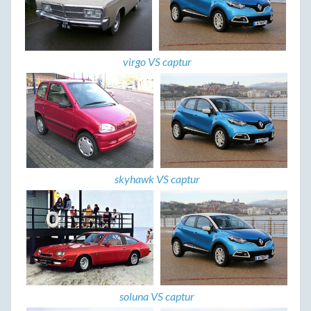
virgo VS captur
skyhawk VS captur
soluna VS captur