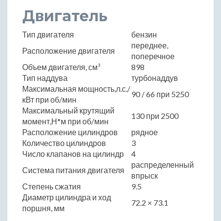
Двигатель
Тип двигателя
бензин
переднее,
Расположение двигателя
поперечное
Объем двигателя, см³
898
Тип наддува
турбонаддув
Максимальная мощность,л.с./
90 / 66 при 5250
кВт при об/мин
Максимальный крутящий
130 при 2500
момент,Н*м при об/мин
Расположение цилиндров
рядное
Количество цилиндров
3
Число клапанов на цилиндр
4
распределенный
Система питания двигателя
впрыск
Степень сжатия
9.5
Диаметр цилиндра и ход
72.2 × 73.1
поршня, мм