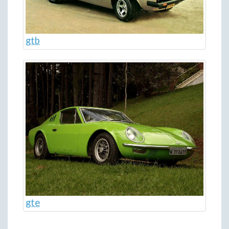
gtb
gte