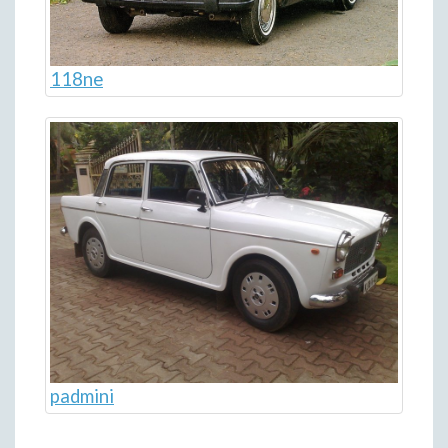
118ne
padmini