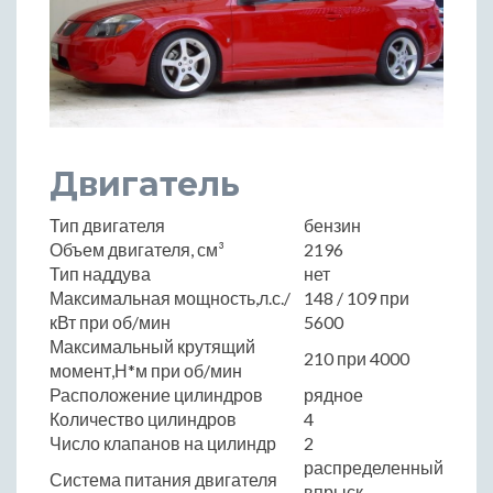
Двигатель
Тип двигателя
бензин
Объем двигателя, см³
2196
Тип наддува
нет
Максимальная мощность,л.с./
148 / 109 при
кВт при об/мин
5600
Максимальный крутящий
210 при 4000
момент,Н*м при об/мин
Расположение цилиндров
рядное
Количество цилиндров
4
Число клапанов на цилиндр
2
распределенный
Система питания двигателя
впрыск