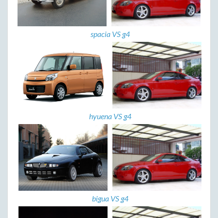
spacia VS g4
hyuena VS g4
bigua VS g4