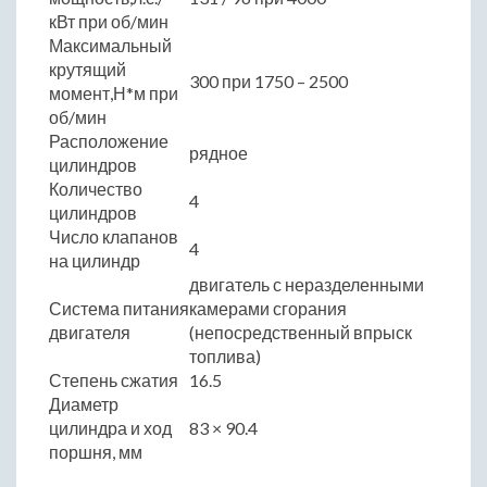
кВт при об/мин
Максимальный
крутящий
300 при 1750 – 2500
момент,Н*м при
об/мин
Расположение
рядное
цилиндров
Количество
4
цилиндров
Число клапанов
4
на цилиндр
двигатель с неразделенными
Система питания
камерами сгорания
двигателя
(непосредственный впрыск
топлива)
Степень сжатия
16.5
Диаметр
цилиндра и ход
83 × 90.4
поршня, мм