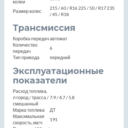
колеи
215 / 60 / R16 225 / 50 / R17 235
Размер колес
/ 45 / R18
Трансмиссия
Коробка передач
автомат
Количество
6
передач
Тип привода
передний
Эксплуатационные
показатели
Расход топлива,
л город / трасса /
7.9 / 4.7 / 5.8
смешанный
Марка топлива
ДТ
Максимальная
191
скорость, км/ч