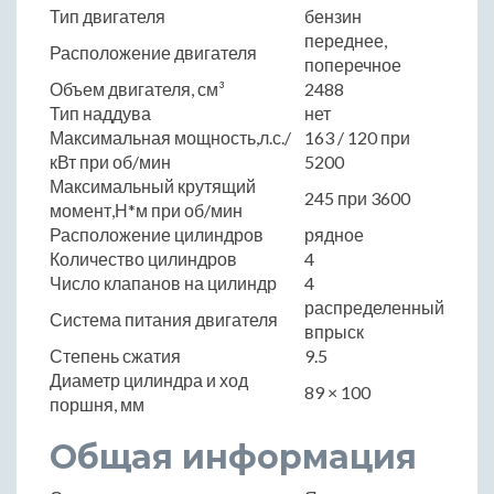
Тип двигателя
бензин
переднее,
Расположение двигателя
поперечное
Объем двигателя, см³
2488
Тип наддува
нет
Максимальная мощность,л.с./
163 / 120 при
кВт при об/мин
5200
Максимальный крутящий
245 при 3600
момент,Н*м при об/мин
Расположение цилиндров
рядное
Количество цилиндров
4
Число клапанов на цилиндр
4
распределенный
Система питания двигателя
впрыск
Степень сжатия
9.5
Диаметр цилиндра и ход
89 × 100
поршня, мм
Общая информация