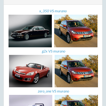
x_350 VS murano
g2x VS murano
zero_one VS murano