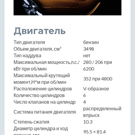
Двигатель
Тип двигателя
бензин
Объем двигателя, см³
3498
Тип наддува
нет
Максимальная мощность,л.с./
280 / 206 при
кВт при об/мин
6200
Максимальный крутящий
352 при 4800
момент,Н*м при об/мин
Расположение цилиндров
V-образное
Количество цилиндров
6
Число клапанов на цилиндр
4
распределенный
Система питания двигателя
впрыск
Степень сжатия
10.3
Диаметр цилиндра и ход
95.5 × 81.4
поршня, мм