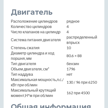
Двигатель
Расположение цилиндров
рядное
Количество цилиндров
4
Число клапанов на цилиндр
4
распределенный
Система питания двигателя
впрыск
Степень сжатия
10
Диаметр цилиндра и ход
80.6 × 88
поршня, мм
Тип двигателя
бензин
Объем двигателя, см³
1796
Тип наддува
нет
Максимальная мощность,л.с./
130 / 96 при 6250
кВт при об/мин
Максимальный крутящий
162 при 4500
момент,Н*м при об/мин
Общая информация