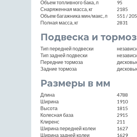
Объем топливного бака, л
95
Снаряженная масса, кг
2185
Объем багажника мин/макс, л
551 / 20
Полная масса, кг
2831
Подвеска и тормоз
Тип передней подвески
независ
Тип задней подвески
независ
Передние тормоза
дисковы
Задние тормоза
дисковы
Размеры в мм
Длина
4788
Ширина
1910
Высота
1815
Колесная база
2915
Клиренс
211
Ширина передней колеи
1627
Ширина задней колеи
1629