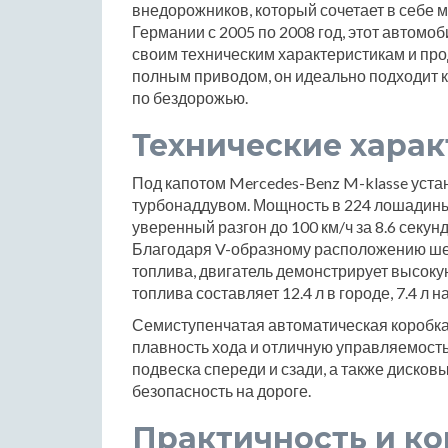
внедорожников, который сочетает в себе 
Германии с 2005 по 2008 год, этот автомо
своим техническим характеристикам и пр
полным приводом, он идеально подходит ка
по бездорожью.
Технические хара
Под капотом Mercedes-Benz M-klasse уста
турбонаддувом. Мощность в 224 лошадины
уверенный разгон до 100 км/ч за 8.6 секун
Благодаря V-образному расположению ше
топлива, двигатель демонстрирует высоку
топлива составляет 12.4 л в городе, 7.4 л н
Семиступенчатая автоматическая коробка
плавность хода и отличную управляемост
подвеска спереди и сзади, а также диско
безопасность на дороге.
Практичность и к