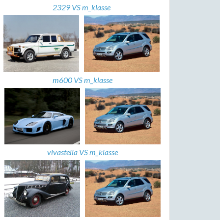
2329 VS m_klasse
m600 VS m_klasse
vivastella VS m_klasse