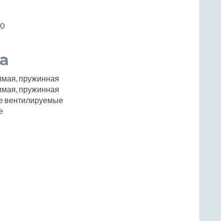
50
а
имая, пружинная
имая, пружинная
е вентилируемые
е