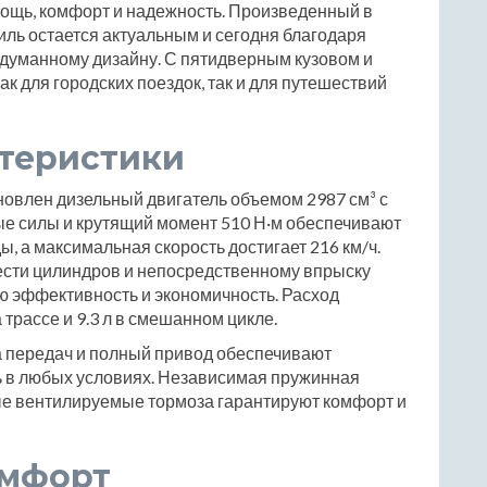
мощь, комфорт и надежность. Произведенный в
биль остается актуальным и сегодня благодаря
одуманному дизайну. С пятидверным кузовом и
к для городских поездок, так и для путешествий
ктеристики
новлен дизельный двигатель объемом 2987 см³ с
е силы и крутящий момент 510 Н·м обеспечивают
ды, а максимальная скорость достигает 216 км/ч.
сти цилиндров и непосредственному впрыску
ю эффективность и экономичность. Расход
а трассе и 9.3 л в смешанном цикле.
 передач и полный привод обеспечивают
ь в любых условиях. Независимая пружинная
вые вентилируемые тормоза гарантируют комфорт и
омфорт