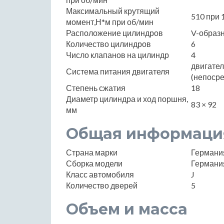
Максимальный крутящий
510 при 
момент,Н*м при об/мин
Расположение цилиндров
V-образ
Количество цилиндров
6
Число клапанов на цилиндр
4
двигате
Система питания двигателя
(непоср
Степень сжатия
18
Диаметр цилиндра и ход поршня,
83 × 92
мм
Общая информаци
Страна марки
Германи
Сборка модели
Германи
Класс автомобиля
J
Количество дверей
5
Объем и масса