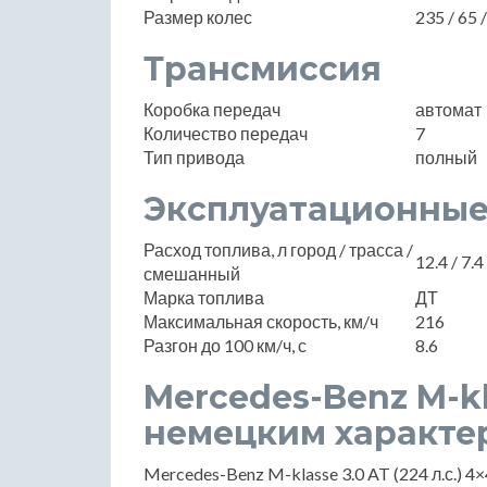
Размер колес
235 / 65 
Трансмиссия
Коробка передач
автомат
Количество передач
7
Тип привода
полный
Эксплуатационные
Расход топлива, л город / трасса /
12.4 / 7.4 
смешанный
Марка топлива
ДТ
Максимальная скорость, км/ч
216
Разгон до 100 км/ч, с
8.6
Mercedes-Benz M-k
немецким характе
Mercedes-Benz M-klasse 3.0 AT (224 л.с.) 