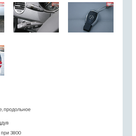
е, продольное
ддув
5 при 3800