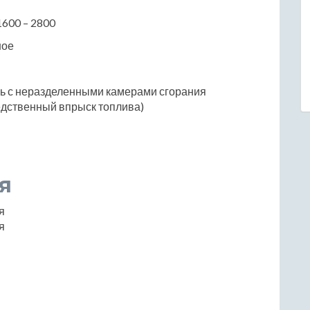
1600 – 2800
ное
ль с неразделенными камерами сгорания
едственный впрыск топлива)
я
я
я