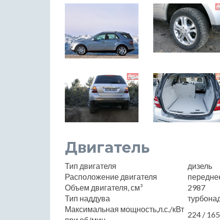
Двигатель
Тип двигателя
дизель
Расположение двигателя
передне
Объем двигателя, см³
2987
Тип наддува
турбона
Максимальная мощность,л.с./кВт
224 / 16
при об/мин